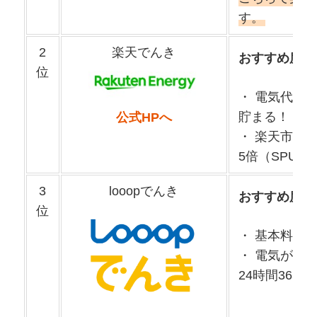
す。
2
楽天でんき
おすすめ度
位
・ 電気代の
貯まる！
公式HPへ
・ 楽天市場
5倍（SPU対
3
looopでんき
おすすめ度
位
・ 基本料金
・ 電気がつ
24時間365