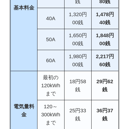
銭
80銭
基本料金
1,320円
1,478円
40A
00銭
40銭
1,650円
1,848円
50A
00銭
00銭
1,980円
2,217円
60A
00銭
60銭
最初の
18円58
29円62
120kWh
銭
銭
まで
電気量料
120～
25円33
36円37
金
300kWh
銭
銭
まで