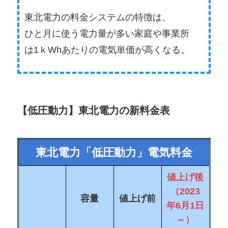
東北電力の料金システムの特徴は、
ひと月に使う電力量が多い家庭や事業所
は1ｋWhあたりの電気単価が高くなる。
【低圧動力】東北電力の新料金表
東北電力「低圧動力」電気料金
値上げ後
（2023
容量
値上げ前
年6月1日
～）