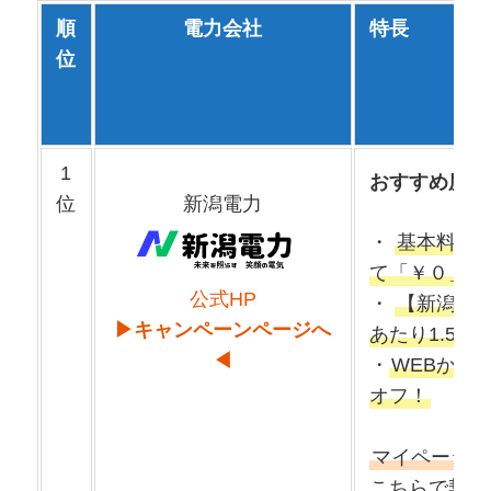
順
電力会社
特長
位
1
おすすめ度
位
新潟電力
・
基本料金
て「￥０」
公式HP
・
【新潟県民
▶キャンペーンページへ
あたり1.55
◀
・
WEBから
オフ！
マイページも
こちらで契約