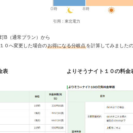
引用：東北電力
灯B（通常プラン）から
１０へ変更した場合の
お得になる分岐点
を計算してみました
金表
よりそうナイト１０の料金