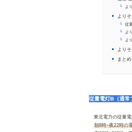
よ
よりそ
従
よ
よ
よりそ
まとめ
従量電灯B（通常
東北電力の従量電
朝8時~夜22時