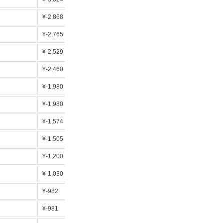
¥-2,868
スマホ/ネット割
¥-2,765
¥-2,529
価格高騰有
¥-2,460
¥-1,980
CO2ゼロ
¥-1,980
法人向け・価格高騰有
¥-1,574
CO2ゼロ
¥-1,505
家電修理サポート
¥-1,200
¥-1,030
¥-982
法人向け
¥-981