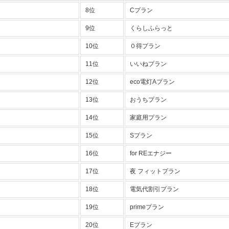
8位
Cプラン
9位
くらしふらっと
10位
０得プラン
11位
いいねプラン
12位
eco電灯Aプラン
13位
おうちプラン
14位
家庭用プラン
15位
Sプラン
16位
for REエナジー
17位
夜 フィットプラン
18位
電気代割引プラン
19位
primeプラン
20位
Eプラン