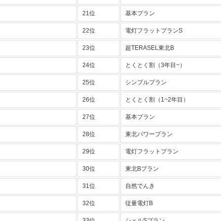
21位
基本プラン
22位
電灯フラットプランS
23位
超TERASEL東北B
24位
とくとく割（3年目~）
25位
シンプルプラン
26位
とくとく割（1~2年目）
27位
基本プラン
28位
東北パワープラン
29位
電灯フラットプラン
30位
東北Bプラン
31位
自然でんき
32位
従量電灯B
33位
シェルSプラン