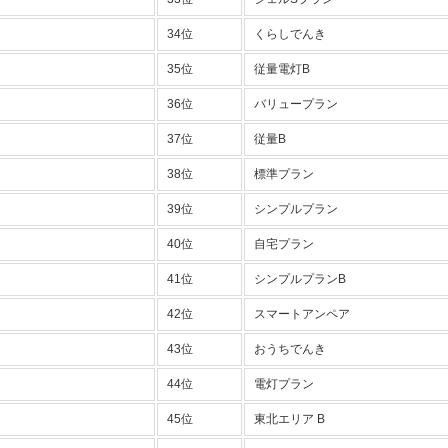
34位
くらしでんき
35位
従量電灯B
36位
バリュープラン
37位
従量B
38位
標準プラン
39位
シンプルプラン
40位
自宅プラン
41位
シンプルプランB
42位
スマートアンペア
43位
おうちでんき
44位
電灯プラン
45位
東北エリア B