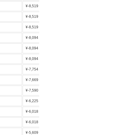
¥-8,519
基本料無料
¥-8,519
基本料無料
¥-8,519
基本料無料 上場企業最安値
¥-8,094
基本料無料
¥-8,094
基本料無料
¥-8,094
基本料無料
¥-7,754
基本料無料
¥-7,669
基本料無料
¥-7,590
燃料調整費なし
¥-6,225
時間帯単価安値 マイル0.5％
¥-6,018
上場企業最安値 人気3位
¥-6,018
HISが出資
¥-5,609
平均的な割引額