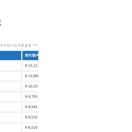
覧
スクロールできます
割引額/年
特長
¥-15,121
業界最安値 人気1位 基本料無料で1位
¥-13,999
14,000円以上 最安値1位 マイル0.5％
¥-10,531
キャッシュバックあり
¥-9,793
人気5位 基本料無料で2位
¥-8,944
基本料無料
¥-8,519
基本料無料 マイル0.5％
¥-8,519
基本料無料