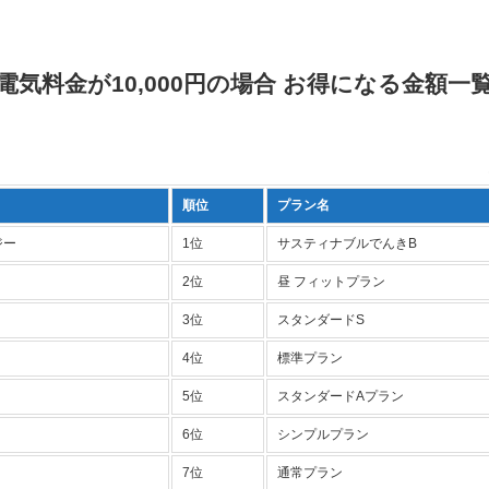
電気料金が10,000円の場合 お得になる金額一
順位
プラン名
ジー
1位
サスティナブルでんきB
2位
昼 フィットプラン
3位
スタンダードS
4位
標準プラン
5位
スタンダードAプラン
6位
シンプルプラン
7位
通常プラン