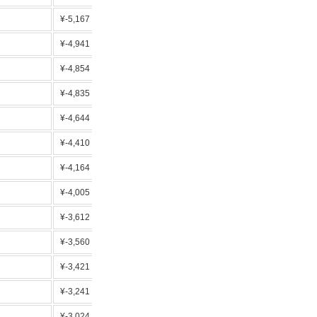
¥-5,167
ローソンでんき
¥-4,941
法人向け
¥-4,854
ポイント0.5%
¥-4,835
0.5％Tポイント
¥-4,644
¥-4,410
0.5％Tポイント
¥-4,164
人気2位 マイル0.5％
¥-4,005
¥-3,612
法人向け
¥-3,560
0.5％Tポイント
¥-3,421
基本料無料
¥-3,241
平均的な割引額
¥-3,024
給油2円/L引き