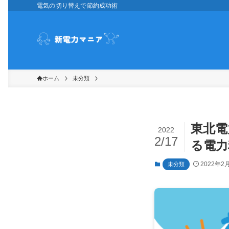
電気の切り替えで節約成功術
ホーム
未分類
東北電
2022
2/17
る電力
2022年2
未分類