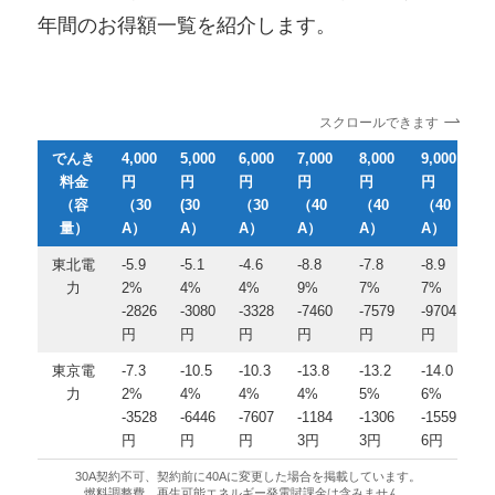
年間のお得額一覧を紹介します。
スクロールできます
でんき
4,000
5,000
6,000
7,000
8,000
9,000
1
料金
円
円
円
円
円
円
0
（容
（30
(30
（30
（40
（40
（40
（
量）
A）
A）
A）
A）
A）
A）
A
東北電
-5.9
-5.1
-4.6
-8.8
-7.8
-8.9
-
力
2%
4%
4%
9%
7%
7%
8
-2826
-3080
-3328
-7460
-7579
-9704
-
円
円
円
円
円
円
1
東京電
-7.3
-10.5
-10.3
-13.8
-13.2
-14.0
-
力
2%
4%
4%
4%
5%
6%
7
-3528
-6446
-7607
-1184
-1306
-1559
-
円
円
円
3円
3円
6円
1
30A契約不可、契約前に40Aに変更した場合を掲載しています。
燃料調整費、再生可能エネルギー発電賦課金は含みません。