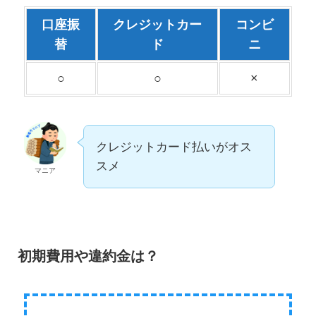
口座振
クレジットカー
コンビ
替
ド
ニ
○
○
×
クレジットカード払いがオス
スメ
マニア
初期費用や違約金は？