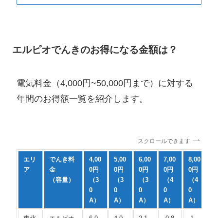
エルピオでんきのお得になる金額は？
電気料金（4,000円~50,000円まで）に対する
年間のお得額一覧を紹介します。
スクロールできます
エリ
でんき料
4,00
5,00
6,00
7,00
8,00
9
ア
金
0円
0円
0円
0円
0円
0
（容量）
（3
（3
（3
（4
（4
（
0
0
0
0
0
A）
A）
A）
A）
A）