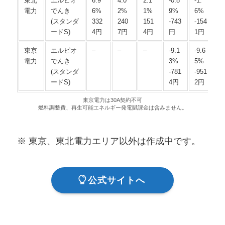
東北
エルピオ
6.9
4.0
2.1
-0.8
-1.
-
電力
でんき
6%
2%
1%
9%
6%
3
(スタンダ
332
240
151
-743
-154
-
ードS)
4円
7円
4円
円
1円
1
東京
エルピオ
–
–
–
-9.1
-9.6
-
電力
でんき
3%
5%
2
(スタンダ
-781
-951
-
ードS)
4円
2円
1
東京電力は30A契約不可
燃料調整費、再生可能エネルギー発電賦課金は含みません。
※ 東京、東北電力エリア以外は作成中です。
公式サイトへ