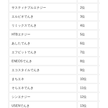
サスティナブルエナジー
2位
サス
エルピオでんき
3位
スタ
リミックスでんき
4位
電気
HTBエナジー
5位
pri
あしたでんき
6位
標準
エフビットでんき
7位
Eプ
ENEOSでんき
8位
とく
エコスタイルでんき
9位
スタ
まちエネ
10位
基本
そらエネでんき
11位
for
シンエナジー
12位
夜 
USENでんき
13位
電灯