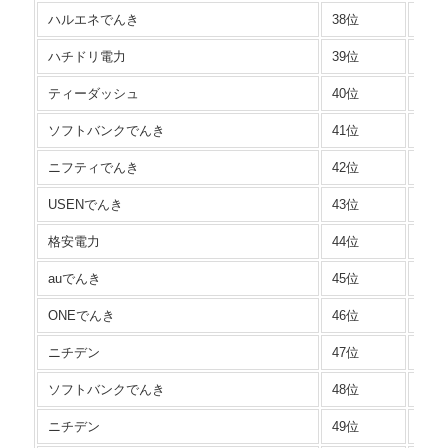
ハルエネでんき
38位
シン
ハチドリ電力
39位
自宅
ティーダッシュ
40位
スマ
ソフトバンクでんき
41位
おう
ニフティでんき
42位
東北
USENでんき
43位
電灯
格安電力
44位
格安
auでんき
45位
でん
ONEでんき
46位
フリ
ニチデン
47位
シン
ソフトバンクでんき
48位
自然
ニチデン
49位
レギ