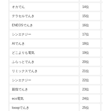
オカでん
14位
シン
テラセルでんき
15位
超T
ENEOSでんき
16位
とく
シンエナジー
17位
シン
AIでんき
18位
通常
どこよりも電気
19位
Cプ
ふらっとでんき
20位
くら
リミックスでんき
21位
０得
シンエナジー
22位
基本
親指でんき
23位
いい
eco電気
24位
ec
looopでんき
25位
おう