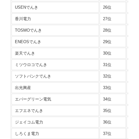
USENでんき
26位
電灯
香川電力
27位
東北
TOSMOでんき
28位
家庭
ENEOSでんき
29位
東北
楽天でんき
30位
Sプ
ミツウロコでんき
31位
従量
ソフトバンクでんき
32位
くら
出光興産
33位
シェ
エバーグリーン電気
34位
従量
エフエネでんき
35位
バリ
ジェイコム電力
36位
従量
しろくま電力
37位
標準